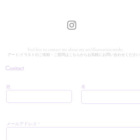
Feel free to contact me about my art/illustration works.
​アート/イラストのご依頼・ご質問はこちらからお気軽にお問い合わせくださ
Contact
姓
名
メールアドレス