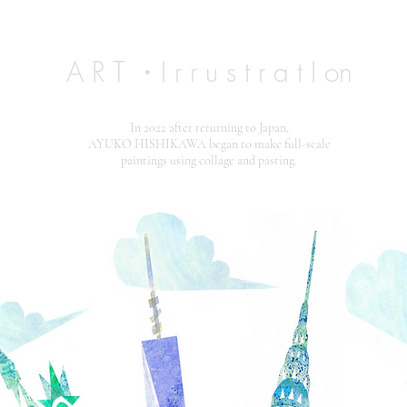
A R T ・I r r u s t r a t
I
on
In 2022 after returning to Japan,
AYUKO HISHIKAWA began to make full-scale
paintings using collage and pasting.