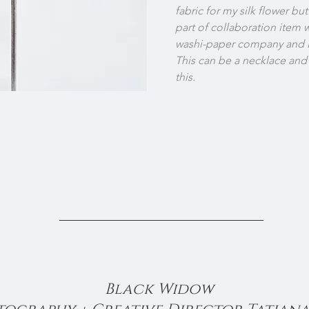
fabric for my silk flower bu
part of collaboration item 
washi-paper company and I 
This can be a necklace and 
this. 
Black Widow 