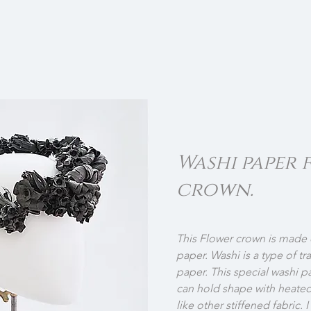
Washi paper 
crown.
This Flower crown is made 
paper. Washi is a type of tr
paper. This special washi pa
can hold shape with heated
like other stiffened fabric. I