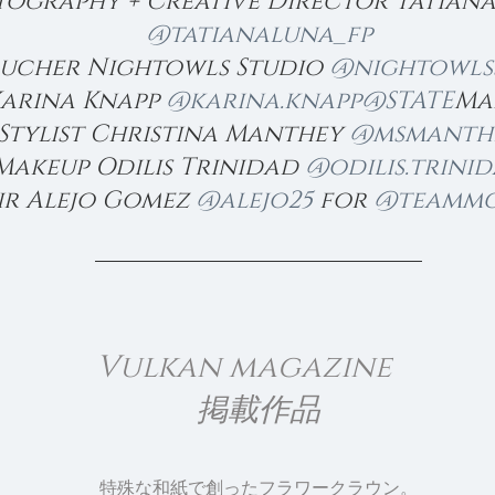
ography + Creative Director Tatiana
@tatianaluna_fp
ucher Nightowls Studio 
@nightowls
arina Knapp 
@karina.knapp
@STATE
Ma
Stylist Christina Manthey 
@msmanth
Makeup Odilis Trinidad 
@odilis.trini
ir Alejo Gomez 
@alejo25
 for 
@teammc
Vulkan magazine　
掲載作品
特殊な和紙で創ったフラワークラウン。