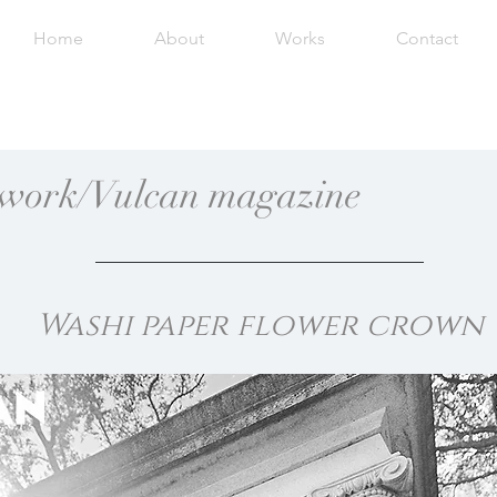
Home
About
Works
Contact
l work/Vulcan magazine
Washi paper flower crown