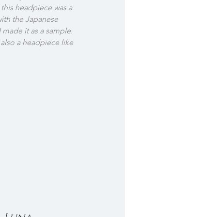
t this headpiece was a 
with the Japanese 
made it as a sample. 
also a headpiece like 