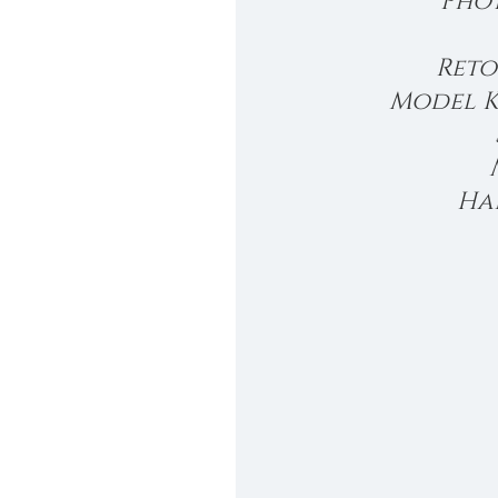
Phot
Reto
Model K
Ha