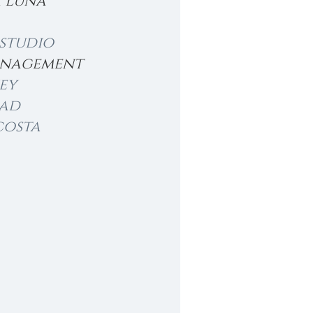
 Luna 
studio
nagement
ey
dad
osta