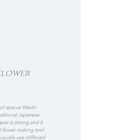
flower 
of special Washi-
aditional Japanese 
per is strong and it 
 flower making tool 
 usually use stiffened 