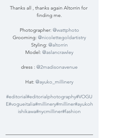
Thanks all , thanks again Altorrin for 
finding me.
Photographer: 
@wattphoto
Grooming: 
@nicolettegoldartistry
Styling: 
@altorrin
Model: 
@aslancrawley
dress : 
@2madisonavenue
Hat: 
@ayuko_millinery
#editorial
#editorialphotography
#VOGU
E
#vogueitalia
#millinery
#milliner
#ayukoh
ishikawa
#nycmilliner
#fashion