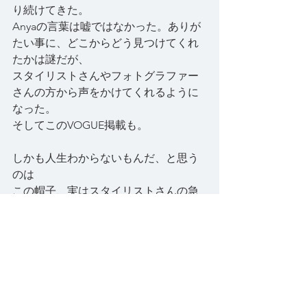
り続けてきた。
Anyaの言葉は嘘ではなかった。ありが
たい事に、どこからどう見つけてくれ
たかは謎だが、
スタイリストさんやフォトグラファー
さんの方から声をかけてくれるように
なった。
そしてこのVOGUE掲載も。
しかも人生わからないもんだ、と思う
のは
この帽子、実はスタイリストさんの急
な依頼で1時間程でささささーーと創っ
たもの・・
今までの他の作品にもあるように、め
ちゃくちゃ手間も時間もかけて創った
大作どーーん！の帽子ではないのだ。
悲しいかな、時間や手間をかければ、