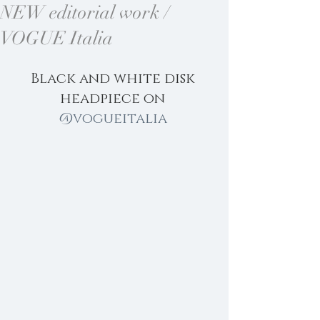
NEW editorial work /
VOGUE Italia
Black and white disk 
headpiece on 
@vogueitalia